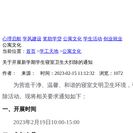
心理启航
学风建设
奖助学贷
公寓文化
学生活动
创业就业
公寓文化
当前位置：
首页
>
学工天地
>
公寓文化
关于开展新学期学生寝室卫生大扫除的通知
作者： 来源： 时间：2023-02-15 11:12:32 浏览：
1072
为营造干净、温馨、和谐的寝室文明卫生环境，
除活动。现将相关要求通知如下：
一、开展时间
202
3
年
2
月
19日
1
0
:00-1
5
:00