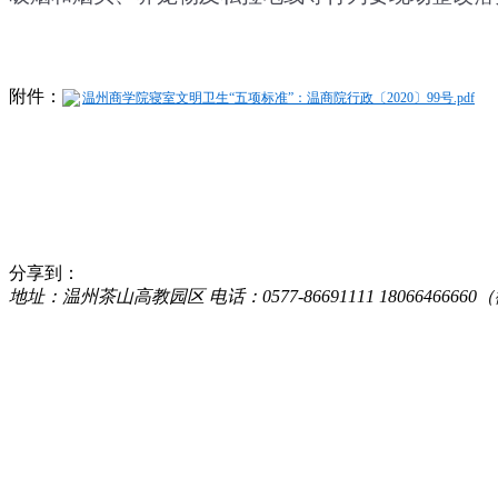
附件：
温州商学院寝室文明卫生“五项标准”：温商院行政〔2020〕99号.pdf
分享到：
地址：温州茶山高教园区 电话：0577-86691111 18066466660（微