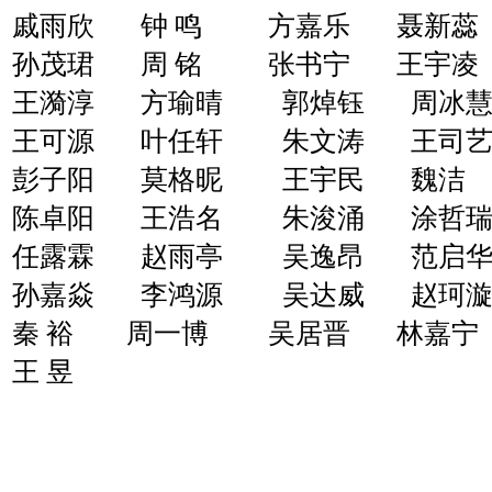
戚雨欣 钟 鸣 方嘉乐
聂新蕊
孙茂珺 周 铭 张书宁 王宇凌
王漪淳 方瑜晴 郭焯钰 周冰慧
王可源 叶任轩 朱文涛 王司艺
彭子阳 莫格昵 王宇民 魏洁
陈卓阳 王浩名 朱浚涌 涂哲瑞
任露霖 赵雨亭 吴逸昂 范启华
孙嘉焱 李鸿源 吴达威 赵珂漩
秦 裕 周一博 吴居晋 林嘉宁
王 昱