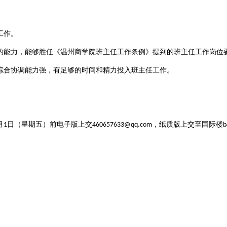
工作。
的能力，能够胜任《温州商学院班主任工作条例》提到的班主任工作岗位
综合协调能力强，有足够的时间和精力投入班主任工作。
月
日（星期五）前
电子版上交
，纸质版上交至国际楼
1
460657633@qq.com
b