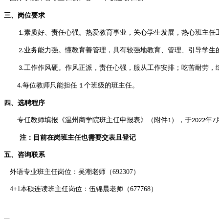
三
、
岗位
要求
素质好、责任心强。热爱教育事业，关心学生发展，热心班主任
1.
业务能力强。懂教育善管理，具有较强地教育、管理、引导学生
2.
工作作风硬。作风正派，责任心强，服从工作安排；吃苦耐劳，
3.
每位教师只能担任
个班级的班主任。
4
.
1
四、选聘程序
专任教师填报《温州商学院班主任申报表》（附件
）
，于
年
1
2022
7
注：目前在岗班主任也需要交表且登记
五、咨询联系
外语专业班主任岗位：吴潮老师（692307）
4+1本硕连读班主任岗位：伍锦晨老师（677768）