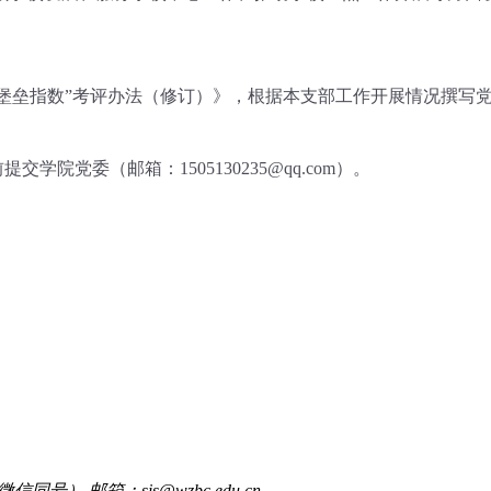
堡垒指数”考评办法（修订）
》，根据本支部工作开展情况撰写
前提交学院党委（邮箱：
1505130235
@qq.com）。
信同号） 邮箱：sis@wzbc.edu.cn