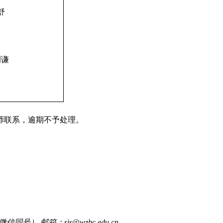
舒
例谦
师联系，逾期不予处理。
信同号） 邮箱：sis@wzbc.edu.cn