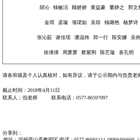
胡沁 钱敏洁 顾娇娇 黄益豪 董静之 郭文
金琪 孟璇 项珺如 吴琼 钱璐艳 杨梦诗
张沁茹 谢佳瑶 潘温炜 郑一行 陈安娜 吴
徐倩倩 周萧萧 蔡紫荆 陈艺璇 袁孔明
请各班级及个人认真核对，如有异议，请于公示期内与负责老
截止时间：2018年4月11日
联系人：倪老师 联系电话：0577-86597097
分享到：
地址：温州茶山高教园区 电话：0577-86691111 18066466660（微